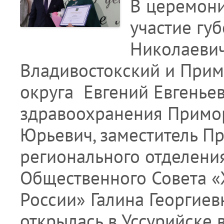
В церемони
участие гу
Николаеви
Владивостокский и Примо
округа Евгений Евгенье
здравоохранения Примор
Юрьевич, заместитель П
регионального отделени
Общественного Совета 
России» Галина Георгиев
открылась в Уссурийске 