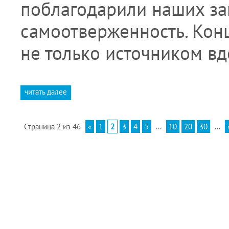
поблагодарили наших за
самоотверженность. Кон
не только источником в
читать далее
Страница 2 из 46
«
1
2
3
4
5
...
10
20
30
...