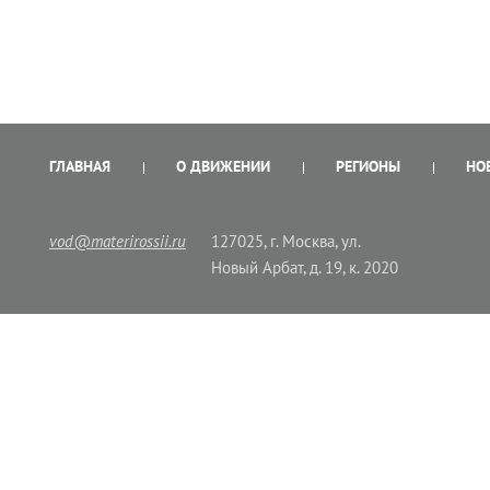
ГЛАВНАЯ
О ДВИЖЕНИИ
РЕГИОНЫ
НО
vod@materirossii.ru
127025, г. Москва, ул.
Новый Арбат, д. 19, к. 2020