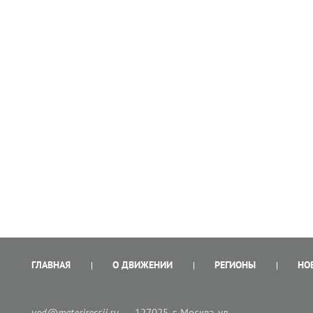
ГЛАВНАЯ
О ДВИЖЕНИИ
РЕГИОНЫ
НО
vod@materirossii.ru
127025, г. Москва, ул.