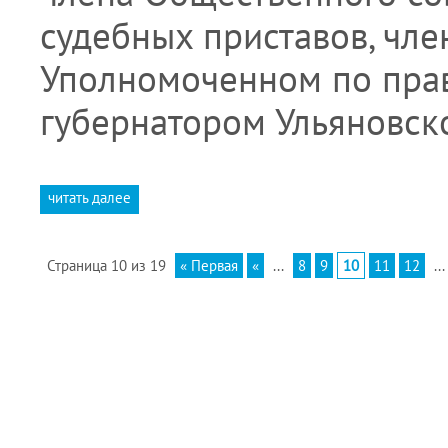
судебных приставов, чле
Уполномоченном по прав
губернатором Ульяновско
читать далее
Страница 10 из 19
« Первая
«
...
8
9
10
11
12
...