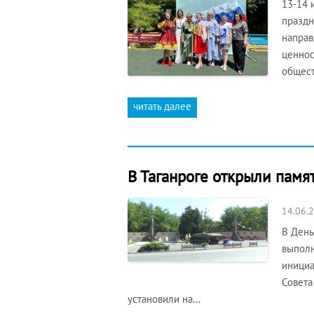
13-14 
праздн
направ
ценнос
общест
читать далее
В Таганроге открыли памя
14.06.
В День
выполн
инициа
Совета
установили на…