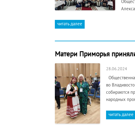
Общест
Алекса
читать далее
Матери Приморья приняли 
28.06.2024
Общественная 
во Владивосто
собираются пр
народных пром
читать далее