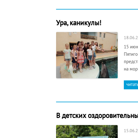
Ура, каникулы!
18.06.
15 июн
Пятиго
предст
на мор
читат
В детских оздоровительны
15.06.