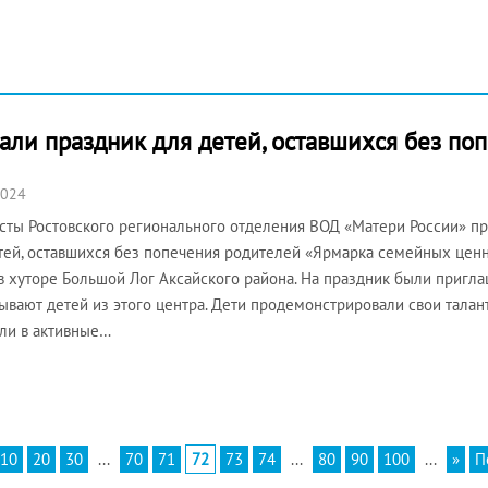
али праздник для детей, оставшихся без по
2024
сты Ростовского регионального отделения ВОД «Матери России» пр
тей, оставшихся без попечения родителей «Ярмарка семейных цен
в хуторе Большой Лог Аксайского района. На праздник были приг
ывают детей из этого центра. Дети продемонстрировали свои талант
ли в активные…
10
20
30
...
70
71
72
73
74
...
80
90
100
...
»
П