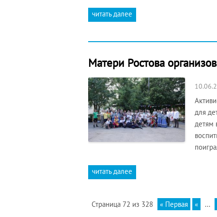
читать далее
Матери Ростова организов
10.06.
Активи
для де
детям 
воспит
поигра
читать далее
Страница 72 из 328
« Первая
«
...