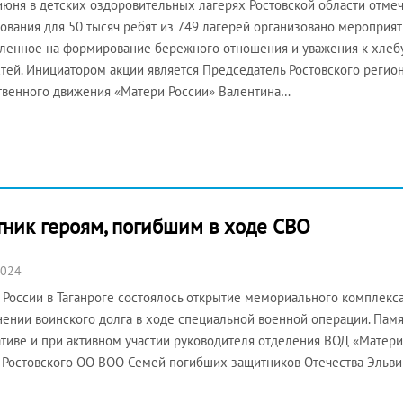
июня в детских оздоровительных лагерях Ростовской области отмеч
ования для 50 тысяч ребят из 749 лагерей организовано мероприят
ленное на формирование бережного отношения и уважения к хлеб
тей. Инициатором акции является Председатель Ростовского регио
венного движения «Матери России» Валентина…
тник героям, погибшим в ходе СВО
2024
 России в Таганроге состоялось открытие мемориального комплекса 
ении воинского долга в ходе специальной военной операции. Памя
тиве и при активном участии руководителя отделения ВОД «Матери Р
 Ростовского ОО ВОО Семей погибших защитников Отечества Эльви