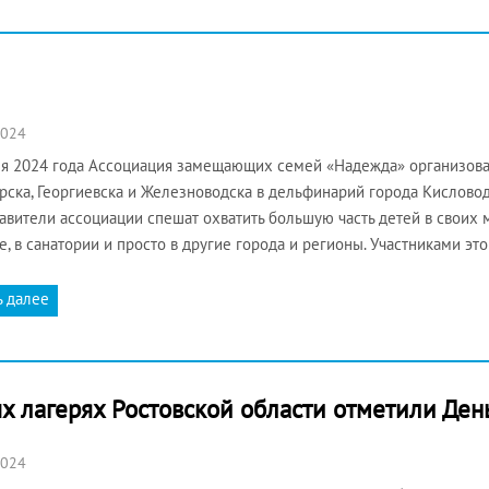
2024
я 2024 года Ассоциация замещающих семей «Надежда» организовал
рска, Георгиевска и Железноводска в дельфинарий города Кисловодс
авители ассоциации спешат охватить большую часть детей в своих 
е, в санатории и просто в другие города и регионы. Участниками эт
ь далее
х лагерях Ростовской области отметили Ден
2024