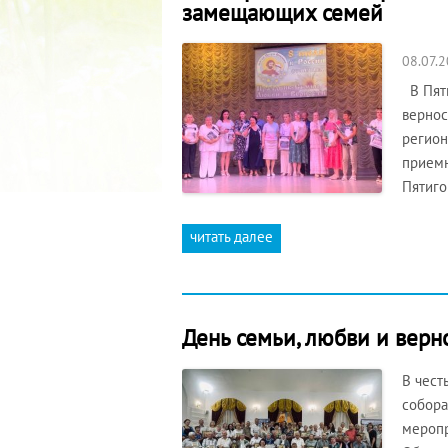
замещающих семей
08.07.
В Пяти
вернос
регион
приемн
Пятиго
читать далее
День семьи, любви и верн
В чест
собора
меропр