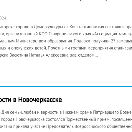
2024
горске городе в Доме культуры ст. Константиновская состоялся пра
ти, организованный КОО Ставропольского края «Ассоциация заме
альным Министерством образования. Подарки получили 27 замещ
ых и опекунских детей. Почётными гостями мероприятия стали: за
рска Васютина Наталья Алексеевна, зав. отделом…
ости в Новочеркасске
ь Дня семьи, любви и верности в Нижнем храме Патриаршего Возне
 города Новочеркасска состоялся Торжественный приём, посвящённ
иятии приняла участие Председатель Всероссийского общественно