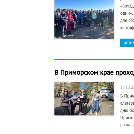
«Звезд
один»,
для сб
картоф
читат
В Приморском крае прохо
17.10.
В Прим
альтер
дню бо
Примор
разда