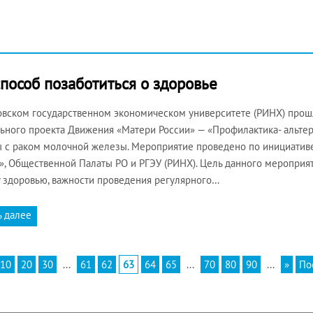
пособ позаботиться о здоровье
овском государственном экономическом университете (РИНХ) прош
ьного проекта Движения «Матери России» — «Профилактика- альтер
 с раком молочной железы. Мероприятие проведено по инициативе
», Общественной Палаты РО и РГЭУ (РИНХ). Цель данного мероприя
 здоровью, важности проведения регулярного…
ь далее
10
20
30
...
61
62
63
64
65
...
70
80
90
...
»
По