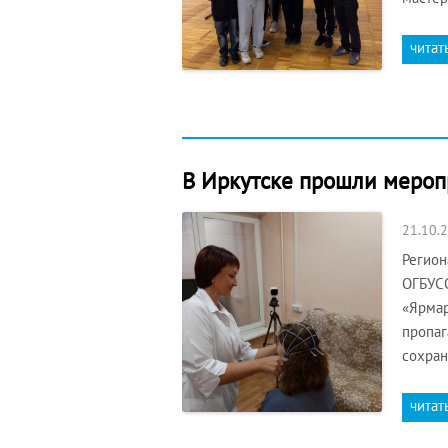
читат
В Иркутске прошли меропр
21.10.
Регион
ОГБУСО
«Ярмар
пропаг
сохран
читат