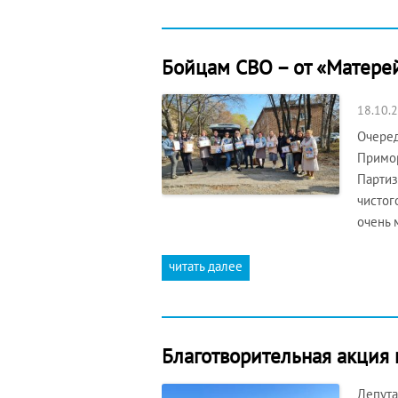
Бойцам СВО – от «Матерей
18.10.
Очеред
Примор
Партиз
чистог
очень 
читать далее
Благотворительная акция 
Депута