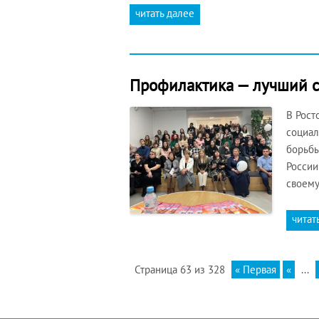
читать далее
Профилактика — лучший с
В Рост
социал
борьбы
России
своему
читат
Страница 63 из 328
« Первая
«
...