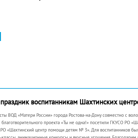
 праздник воспитанникам Шахтинских цент
сты ВОД «Матери России» города Ростова-на-Дону совместно с во
 благотворительного проекта «Ты не одна!» посетили ГКУСО РО «
РО «Шахтинский центр помощи детям № 3». Для воспитанников был
-классы, анимационные конкурсы и вкусные угощения. Благодарим в