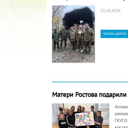
31.10.2024
читать далее
Матери Ростова подарили
Активи
рамках
ГКУСО 
мастер