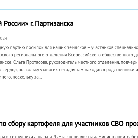
 России» г. Партизанска
2024
ную партию посылок для наших земляков – участников специальн
ского регионального отделения Всероссийского общественного дв
анске. Ольга Протасова, руководитель местного отделения, подчеркн
о сердца, поскольку у многих сегодня там находятся родственники 
много, поскольку за…
по сбору картофеля для участников СВО пр
ты и сотрудники аппарата Думы, специалисты администрации, рабо