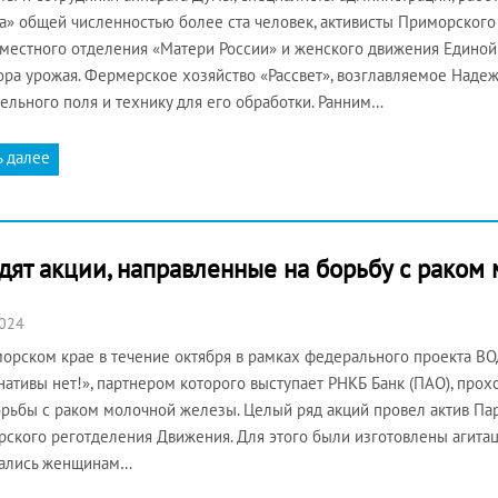
а» общей численностью более ста человек, активисты Приморского
 местного отделения «Матери России» и женского движения Единой
ора урожая. Фермерское хозяйство «Рассвет», возглавляемое Наде
ельного поля и технику для его обработки. Ранним…
ь далее
дят акции, направленные на борьбу с раком
2024
орском крае в течение октября в рамках федерального проекта В
нативы нет!», партнером которого выступает РНКБ Банк (ПАО), про
рьбы с раком молочной железы. Целый ряд акций провел актив Па
ского реготделения Движения. Для этого были изготовлены агита
вались женщинам…