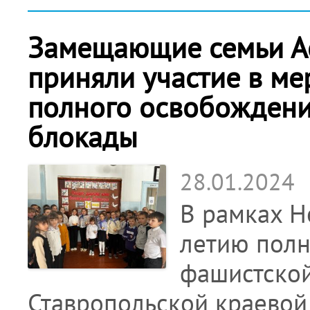
Замещающие семьи А
приняли участие в ме
полного освобождени
блокады
28.01.2024
В рамках Н
летию полн
фашистско
Ставропольской краевой