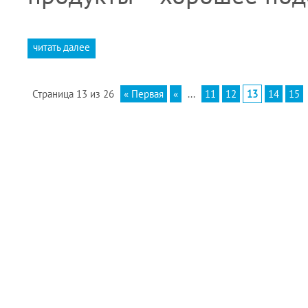
читать далее
Страница 13 из 26
« Первая
«
...
11
12
13
14
15