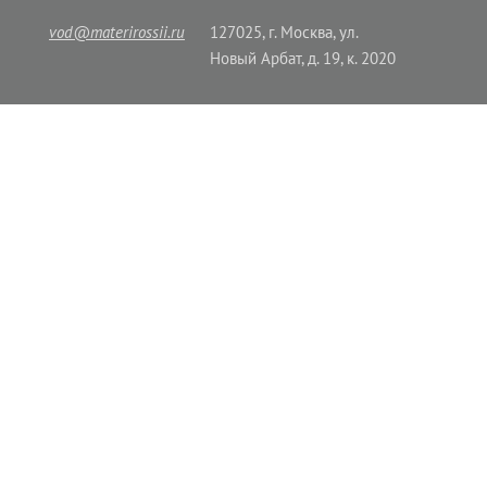
vod@materirossii.ru
127025, г. Москва, ул.
Новый Арбат, д. 19, к. 2020