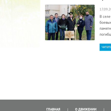
17.09.
В селе
боевых
памятн
погибш
читат
ГЛАВНАЯ
О ДВИЖЕНИИ