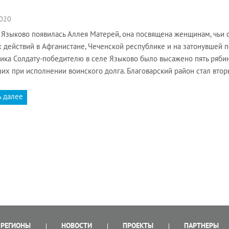
2020
 Языково появилась Аллея Матерей, она посвящена женщинам, чьи с
 действий в Афганистане, Чеченской республике и на затонувшей п
ика Солдату-победителю в селе Языково было высажено пять рябин,
их при исполнении воинского долга. Благоварский район стал вто
ь далее
РЕГИОНЫ
НОВОСТИ
ПРОЕКТЫ
ПАРТНЕРЫ