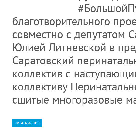
#БольшойП
благотворительного про
совместно с депутатом 
Юлией Литневской в пре
Саратовский перинаталь
коллектив с наступающи
коллективу Перинатальн
сшитые многоразовые ма
читать далее