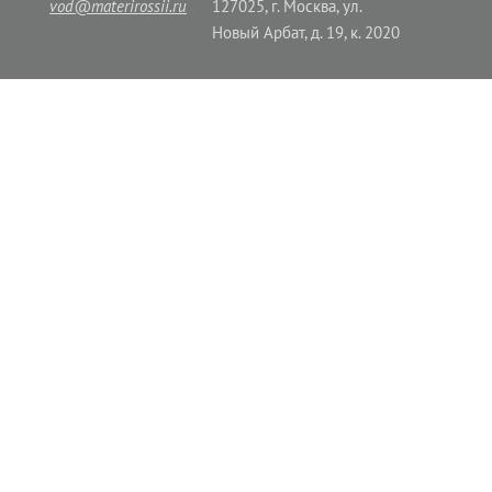
vod@materirossii.ru
127025, г. Москва, ул.
Новый Арбат, д. 19, к. 2020