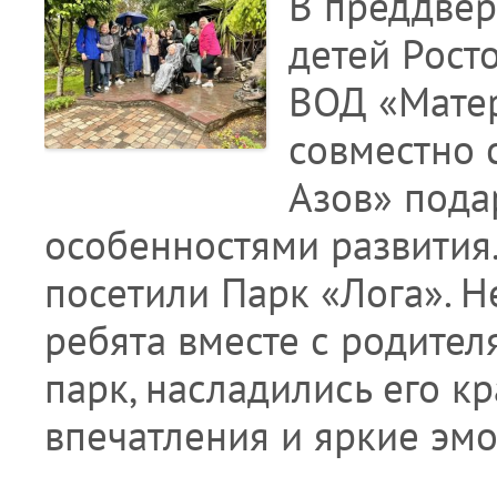
В преддве
детей Рост
ВОД «Матер
совместно 
Азов» пода
особенностями развития.
посетили Парк «Лога». 
ребята вместе с родител
парк, насладились его к
впечатления и яркие эм