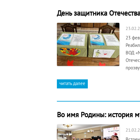
День защитника Отечеств
23.02.
23 фев
Реабил
ВОД «М
Отечес
прозву
читать далее
Во имя Родины: история м
21.02.
Встреч