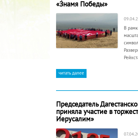
«Знамя Победы»
09.04.
В рамк
масшта
символ
Развер
Рейхст
читать далее
Председатель Дагестанск
приняла участие в торжес
Иерусалим»
07.04.