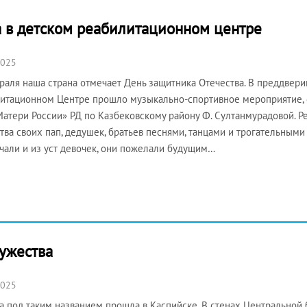
а в детском реабилитационном центре
2025
раля наша страна отмечает День защитника Отечества. В преддвер
итационном Центре прошло музыкально-спортивное мероприятие,
атери России» РД по Казбековскому району Ф. Султанмурадовой. Р
тва своих пап, дедушек, братьев песнями, танцами и трогательными
чали и из уст девочек, они пожелали будущим…
ужества
2025
а под таким названием прошла в Каспийске. В стенах Центральной