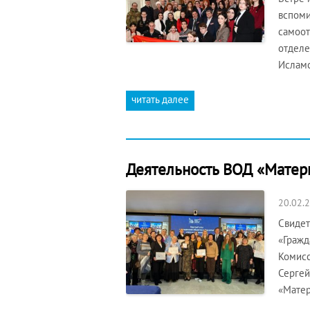
вспоми
самоот
отделе
Исламс
читать далее
Деятельность ВОД «Матер
20.02.
Свидет
«Гражд
Комисс
Сергей
«Матер