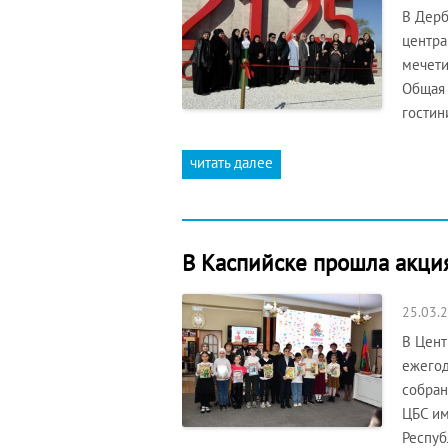
В Дерб
центра
мечети
Общая 
гостин
читать далее
В Каспийске прошла акци
25.03.
В Цент
ежегод
собран
ЦБС им
Респу