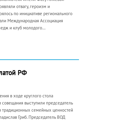
являли отвагу, героизм и
оялось по инициативе регионального
зали Международная Ассоциация
ледж и клуб молодого…
латой РФ
ения в ходе круглого стола
и совещания выступили председатель
 и традиционных семейных ценностей
ладислав Гриб. Председатель ВОД