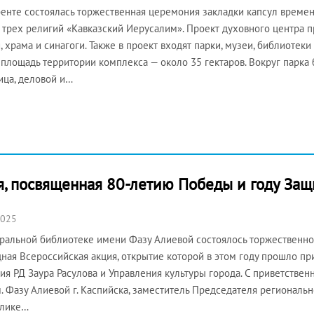
енте состоялась торжественная церемония закладки капсул времен
 трех религий «Кавказский Иерусалим». Проект духовного центра 
, храма и синагоги. Также в проект входят парки, музеи, библиотек
площадь территории комплекса — около 35 гектаров. Вокруг парка 
ица, деловой и…
я, посвященная 80-летию Победы и году Защ
2025
ральной библиотеке имени Фазу Алиевой состоялось торжественное
ная Всероссийская акция, открытие которой в этом году прошло п
ия РД Заура Расулова и Управления культуры города. С приветстве
. Фазу Алиевой г. Каспийска, заместитель Председателя региональ
блике…