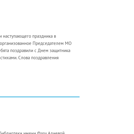
ии наступающего праздника в
 организованное Председателем МО
ебята поздравили с Днем защитника
 стихами. Слова поздравления
 библиотеки имени Фазу Алиевой