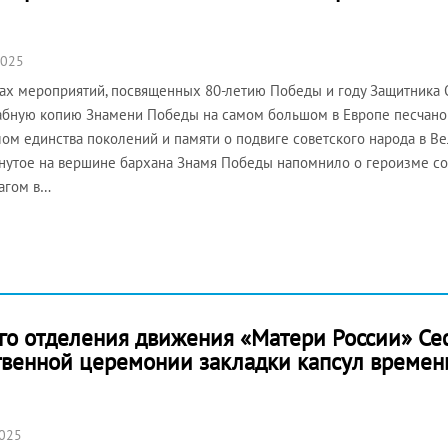
2025
ах мероприятий, посвященных 80-летию Победы и году Защитника О
бную копию Знамени Победы на самом большом в Европе песчаном
ом единства поколений и памяти о подвиге советского народа в Ве
нутое на вершине бархана Знамя Победы напомнило о героизме со
агом в…
ого отделения движения «Матери России» С
твенной церемонии закладки капсул времен
2025