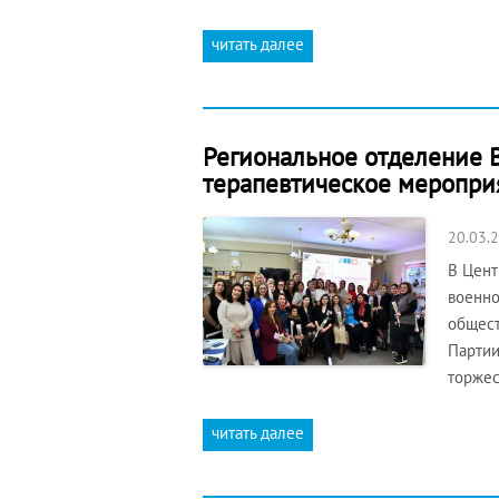
читать далее
Региональное отделение В
терапевтическое меропри
20.03.
В Цент
военно
общест
Партии
торжес
читать далее