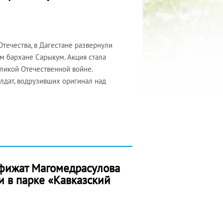
течества, в Дагестане развернули
 бархане Сарыкум. Акция стала
ликой Отечественной войне.
лдат, водрузивших оригинал над
ефижат Магомедрасулова
и в парке «Кавказский