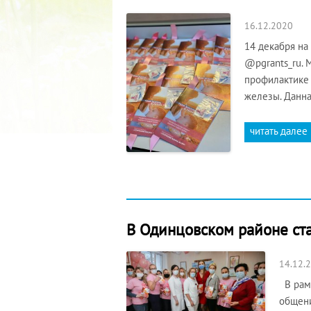
16.12.2020
14 декабря на
@pgrants_ru.
профилактике 
железы. Данна
читать далее
В Одинцовском районе ста
14.12.
В рамк
общени