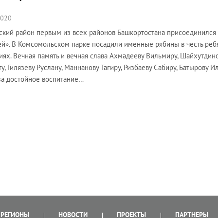
2020
ский район первым из всех районов Башкортостана присоединился
й». В Комсомольском парке посадили именные рябины в честь реб
иях. Вечная память и вечная слава Ахмадееву Вильмиру, Шайхутди
у, Гилязеву Руслану, Маннанову Тагиру, Ризбаеву Сабиру, Батырову
за достойное воспитание…
РЕГИОНЫ
НОВОСТИ
ПРОЕКТЫ
ПАРТНЕРЫ