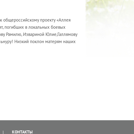
 к общероссийскому проекту «Аллея
ят, погибших в локальных боевых
нову Рамилю, Извариной Юлие,Галлямову
 Ильнуру! Низкий поклон матерям наших
КОНТАКТЫ