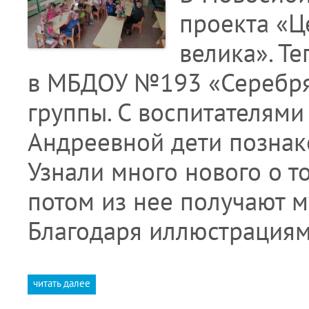
проекта «Ц
велика». Т
в МБДОУ №193 «Серебря
группы. С воспитателям
Андреевной дети познак
Узнали много нового о т
потом из нее получают м
Благодаря иллюстрация
читать далее