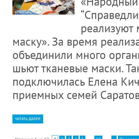
«Народный 
“Справедли
реализуют 
маску». За время реали
объединили много орган
шьют тканевые маски. Та
подключилась Елена Кич
приемных семей Сарато
читать далее