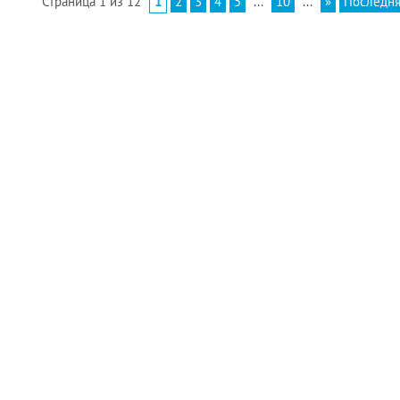
Страница 1 из 12
1
2
3
4
5
...
10
...
»
Последня