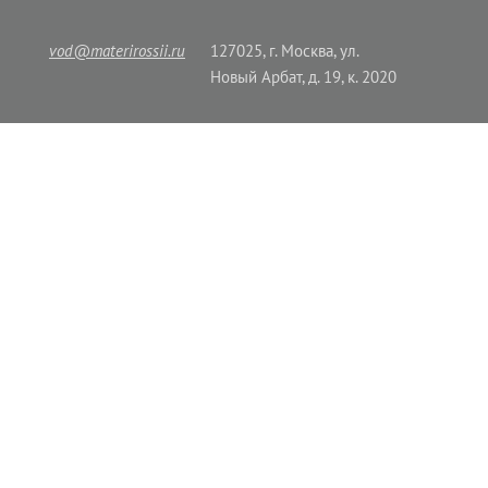
vod@materirossii.ru
127025, г. Москва, ул.
Новый Арбат, д. 19, к. 2020