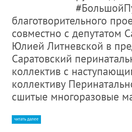
#БольшойП
благотворительного про
совместно с депутатом 
Юлией Литневской в пре
Саратовский перинаталь
коллектив с наступающи
коллективу Перинатальн
сшитые многоразовые ма
читать далее