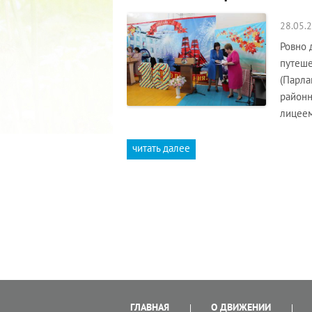
28.05.
Ровно 
путеше
(Парла
районн
лицеем
читать далее
ГЛАВНАЯ
О ДВИЖЕНИИ