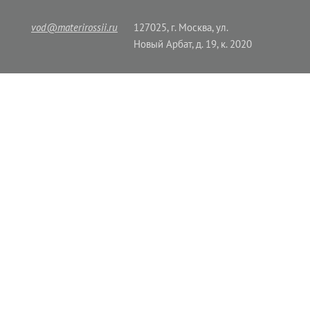
vod@materirossii.ru
127025, г. Москва, ул.
Новый Арбат, д. 19, к. 2020