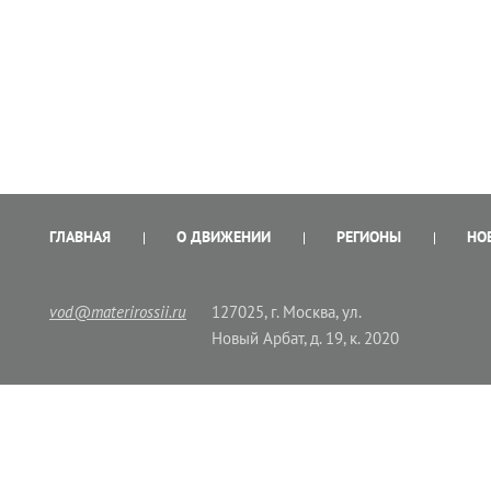
ГЛАВНАЯ
О ДВИЖЕНИИ
РЕГИОНЫ
НО
vod@materirossii.ru
127025, г. Москва, ул.
Новый Арбат, д. 19, к. 2020