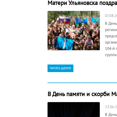
Матери Ульяновска поздр
07.08.
В День
регион
предсе
органи
104-й 
группа
читать далее
В День памяти и скорби М
23.06.
В День