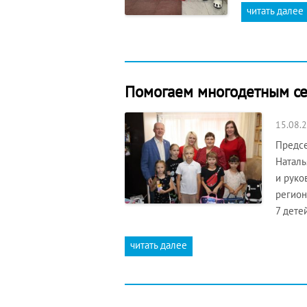
читать далее
Помогаем многодетным се
15.08.
Предсе
Наталь
и руко
регион
7 дете
читать далее