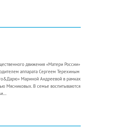
щественного движения «Матери России»
водителем аппарата Сергеем Терехиным
аго&Дарю» Мариной Андреевой в рамках
ью Мясниковых. В семье воспитываются
ьи…