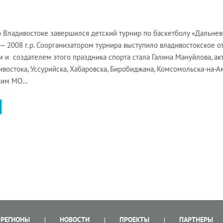
о Владивостоке завершился детский турнир по баскетболу «Дальнев
— 2008 г.р. Соорганизатором турнира выступило владивостокское 
 и создателем этого праздника спорта стала Галина Мануйлова, а
ивостока, Уссурийска, Хабаровска, Биробиджана, Комсомольска-на-А
ким МО…
РЕГИОНЫ
НОВОСТИ
ПРОЕКТЫ
ПАРТНЕРЫ