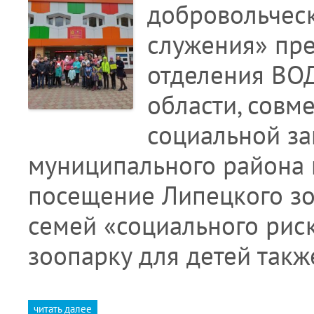
добровольчес
служения» пре
отделения ВО
области, совм
социальной з
муниципального района 
посещение Липецкого зо
семей «социального рис
зоопарку для детей так
читать далее