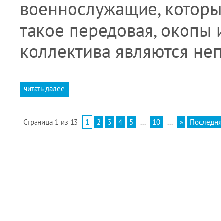
военнослужащие, которы
такое передовая, окопы 
коллектива являются н
читать далее
Страница 1 из 13
1
2
3
4
5
...
10
...
»
Последня