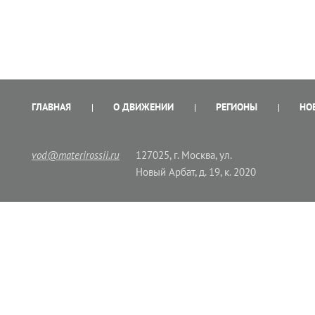
ГЛАВНАЯ
О ДВИЖЕНИИ
РЕГИОНЫ
НО
vod@materirossii.ru
127025, г. Москва, ул.
Новый Арбат, д. 19, к. 2020