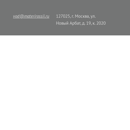
vod@materirossii.ru
127025, г. Москва, ул.
Новый Арбат, д. 19, к. 2020