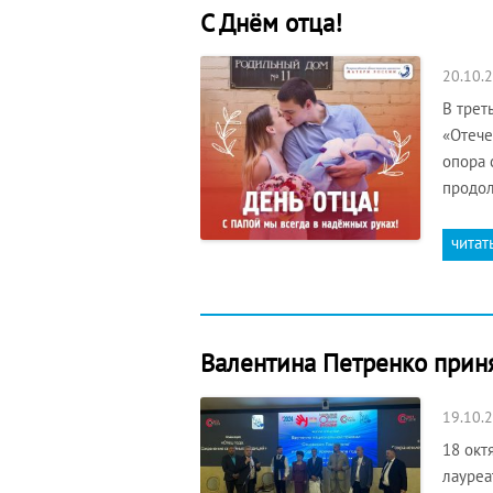
С Днём отца!
20.10.
В трет
«Отече
опора 
продол
читат
Валентина Петренко приня
19.10.
18 окт
лауреа