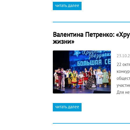
читать далее
Валентина Петренко: «Хру
жизни»
23.10.
22 окт
конкур
общест
участи
Для не
читать далее