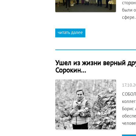
сторон
были о
сфере
читать далее
Ушел из жизни верный др
Сорокин…
17.10.
СОБОЛЕ
коллег
Борис 
обеспе
челове