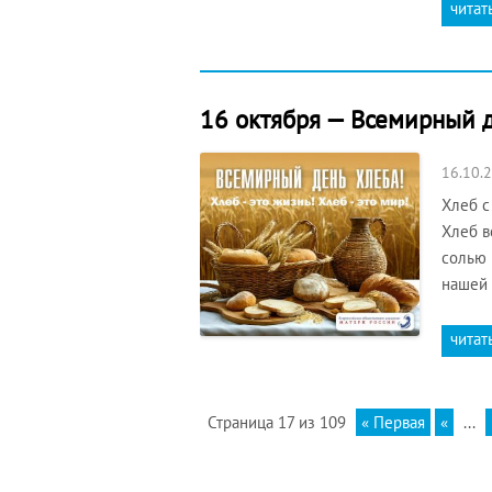
читат
16 октября — Всемирный д
16.10.
Хлеб с
Хлеб в
солью 
нашей 
читат
Страница 17 из 109
« Первая
«
...