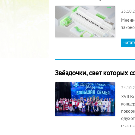
25.10.
Мнение
законо
читат
Звёздочки, свет которых с
24.10.
XVII В
концер
покори
одухот
счасть