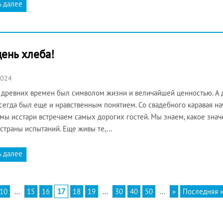
ь далее
ень хлеба!
2024
 древних времен был символом жизни и величайшей ценностью. А дл
сегда был еще и нравственным понятием. Со свадебного каравая н
мы исстари встречаем самых дорогих гостей. Мы знаем, какое знач
страны испытаний. Еще живы те,…
ь далее
10
...
15
16
17
18
19
...
30
40
50
...
»
Последняя 