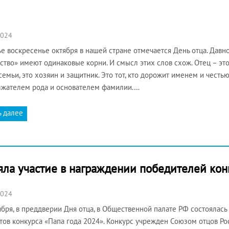
2024
ье воскресенье октября в нашей стране отмечается День отца. Давн
ство» имеют одинаковые корни. И смысл этих слов схож. Отец – это
семьи, это хозяин и защитник. Это тот, кто дорожит именем и честью
жателем рода и основателем фамилии.…
ь далее
ла участие в награждении победителей кон
2024
ября, в преддверии Дня отца, в Общественной палате РФ состоялас
тов конкурса «Папа года 2024». Конкурс учрежден Союзом отцов Р