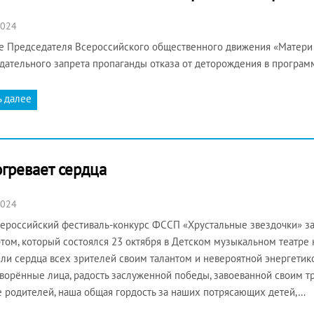
2024
 Председателя Всероссийского общественного движения «Матери Р
дательного запрета пропаганды отказа от деторождения в программ
ь далее
огревает сердца
2024
сероссийский фестиваль-конкурс ФССП «Хрустальные звездочки» з
том, который состоялся 23 октября в Детском музыкальном театре 
ли сердца всех зрителей своим талантом и невероятной энергетико
ворённые лица, радость заслуженной победы, завоеванной своим т
е родителей, наша общая гордость за наших потрясающих детей,…