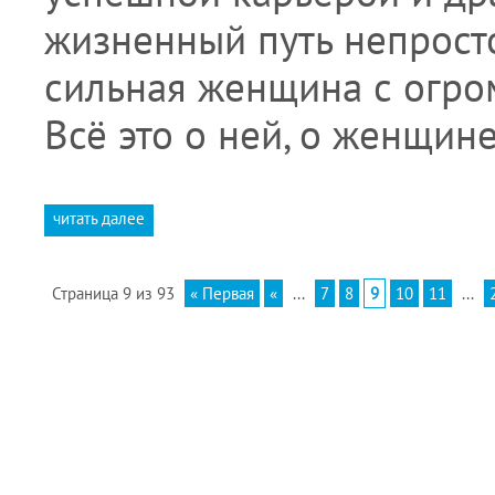
жизненный путь непросто
сильная женщина с огро
Всё это о ней, о женщине
читать далее
Страница 9 из 93
« Первая
«
...
7
8
9
10
11
...