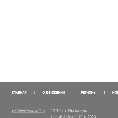
ГЛАВНАЯ
О ДВИЖЕНИИ
РЕГИОНЫ
НО
vod@materirossii.ru
127025, г. Москва, ул.
Новый Арбат, д. 19, к. 2020