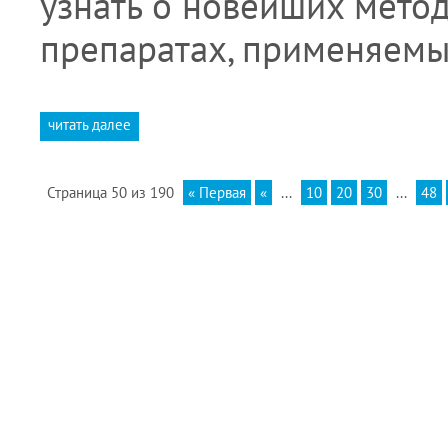
узнать о новейших метод
препаратах, применяем
читать далее
Страница 50 из 190
« Первая
«
...
10
20
30
...
48