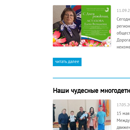
11.09.
Сегодн
регион
общест
Дорога
неизме
читать далее
Наши чудесные многодетн
17.05.
15 мая
Междун
движен