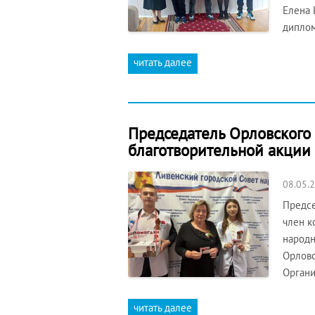
Елена 
диплом
читать далее
Председатель Орловского
благотворительной акции
08.05.
Предсе
член к
народн
Орловс
Органи
читать далее