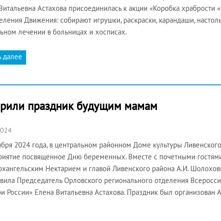
Витальевна Астахова присоединилась к акции «Коробка храбрости «
еления Движения: собирают игрушки, раскраски, карандаши, настол
ьном лечении в больницах и хосписах.
ь далее
арили праздник будущим мамам
2024
ября 2024 года, в центральном районном Доме культуры Ливенского
иятие посвященное Дню беременных. Вместе с почетными гостям
хангельским Нектарием и главой Ливенского района А.И. Шолохо
вила Председатель Орловского регионального отделения Всеросс
и России» Елена Витальевна Астахова. Праздник был организован