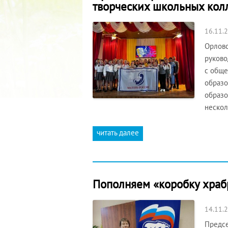
творческих школьных кол
16.11.
Орловс
руково
с обще
образо
образо
неско
читать далее
Пополняем «коробку храб
14.11.
Предсе