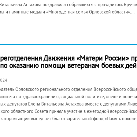
Витальевна Астахова поздравила собравшихся с праздником. Вруч
ы и памятные медали «Многодетная семья Орловской области».…
 реготделения Движения «Матери России» пр
 по оказанию помощи ветеранам боевых дей
2024
датель Орловского регионального отделения Всероссийского обще
омитета по здравоохранению, социальной политике, опеке и попечи
ых депутатов Елена Витальевна Астахова вместе с депутатами Ливе
кого областного Совета приняла участие в ежегодной всероссийско
затором акции выступает благотворительный фонд «Память поколен