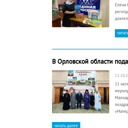
Елена 
реготд
длител
читат
В Орловской области под
12.10.
11 окт
меропр
Малоар
поздра
«Матер
читать далее