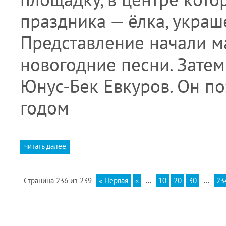
праздника — ёлка, укра
Представление начали м
новогодние песни. Затем
Юнус-Бек Евкуров. Он п
годом
читать далее
Страница 236 из 239
« Первая
«
...
10
20
30
...
23