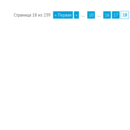
Страница 18 из 239
« Первая
«
...
10
...
16
17
18