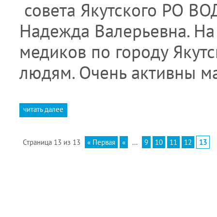
совета Якутского РО ВО
Надежда Валерьевна. На
медиков по городу Якут
людям. Очень активны м
читать далее
Страница 13 из 13
« Первая
«
...
9
10
11
12
13