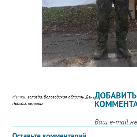
ДОБАВИТЬ
Метки:
вологда
,
Вологодская область
,
День
КОММЕНТ
Победы
,
регионы
Ваш e-mail н
Оставьте комментарий