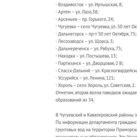
∙ Владивосток – ул. Иртышская, 8;
∙ Артём – ул. Лазо,38;
∙ Арсеньев – пр. Горького, 24;
∙ Чугуевка – село Чугуевка, ул. 50 лет О
∙ Дальнегорск – пр-т 50 лет Октября, 75;
∙ Лесозаводск – ул. Щорса, 3;
∙ Дальнереченск – ул. Рябуха, 75;
∙ Находка – ул. Постышева, 13;
∙ Партизанск – ул. Дворцовая, 2 В;
∙ Спасск-Дальний – ул. Красногвардейска
∙ Уссурийск – ул. Ленина, 121;
∙ Хороль – село Хороль, ул. Советская, 2.
Отметим, вторая волна паводков ожида
образований из 34.
В Чугуевский и Кавалеровский районы з
По информации департамента гражданск
грунтовых вод на территории Приморск
муниципальных образованиях. Это Уссур