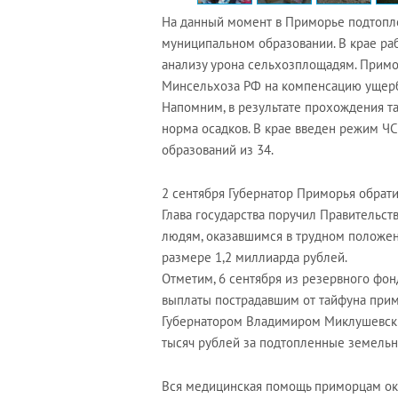
На данный момент в Приморье подтоплен
муниципальном образовании. В крае р
анализу урона сельхозплощадям. Прим
Минсельхоза РФ на компенсацию ущерб
Напомним, в результате прохождения т
норма осадков. В крае введен режим Ч
образований из 34.
2 сентября Губернатор Приморья обрат
Глава государства поручил Правительст
людям, оказавшимся в трудном положени
размере 1,2 миллиарда рублей.
Отметим, 6 сентября из резервного фо
выплаты пострадавшим от тайфуна при
Губернатором Владимиром Миклушевски
тысяч рублей за подтопленные земельны
Вся медицинская помощь приморцам ок