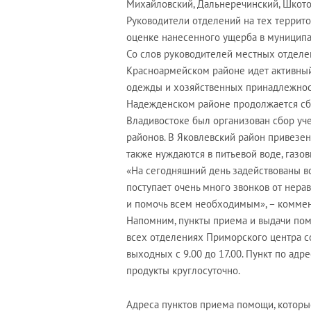
Михайловский, Дальнеречинский, Шкото
Руководители отделений на тех территор
оценке нанесенного ущерба в муниципал
Со слов руководителей местных отделе
Красноармейском районе идет активный
одежды и хозяйственных принадлежност
Надежденском районе продолжается сбо
Владивостоке был организован сбор уч
районов. В Яковлевский район привезен
также нуждаются в питьевой воде, газов
«На сегодняшний день задействованы в
поступает очень много звонков от нер
и помочь всем необходимым», – комме
Напомним, пункты приема и выдачи пом
всех отделениях Приморского центра с
выходных с 9.00 до 17.00. Пункт по адр
продукты круглосуточно.
Адреса пунктов приема помощи, которы