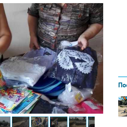
Н ГОДОМ
И
02.0
По