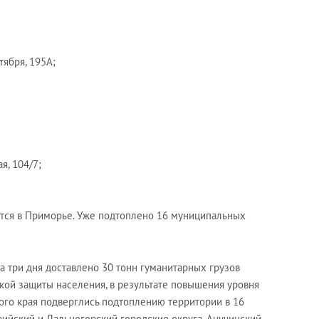
ктября, 195А;
я, 104/7;
ется в Приморье. Уже подтоплено 16 муниципальных
а три дня доставлено 30 тонн гуманитарных грузов
ой защиты населения, в результате повышения уровня
ого края подверглись подтоплению территории в 16
ийский и Дальнегорский городские округа, Анучинский,