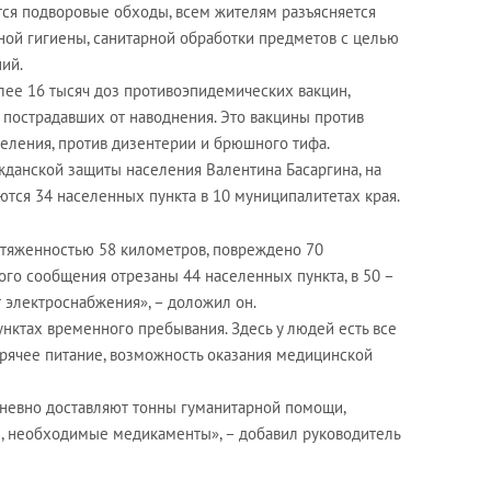
ся подворовые обходы, всем жителям разъясняется
ой гигиены, санитарной обработки предметов с целью
ий.
ее 16 тысяч доз противоэпидемических вакцин,
 пострадавших от наводнения. Это вакцины против
селения, против дизентерии и брюшного тифа.
жданской защиты населения Валентина Басаргина, на
тся 34 населенных пункта в 10 муниципалитетах края.
тяженностью 58 километров, повреждено 70
го сообщения отрезаны 44 населенных пункта, в 50 –
ет электроснабжения», – доложил он.
унктах временного пребывания. Здесь у людей есть все
рячее питание, возможность оказания медицинской
невно доставляют тонны гуманитарной помощи,
, необходимые медикаменты», – добавил руководитель