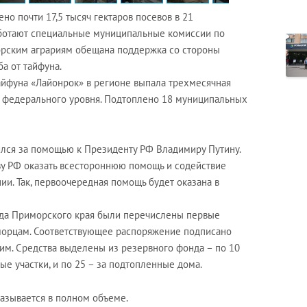
о почти 17,5 тысяч гектаров посевов в 21
аботают специальные муниципальные комиссии по
орским аграриям обещана поддержка со стороны
а от тайфуна.
айфуна «Лайонрок» в регионе выпала трехмесячная
С федерального уровня. Подтоплено 18 муниципальных
ился за помощью к Президенту РФ Владимиру Путину.
ву РФ оказать всестороннюю помощь и содействие
и. Так, первоочередная помощь будет оказана в
нда Приморского края были перечислены первые
морцам. Соответствующее распоряжение подписано
м. Средства выделены из резервного фонда – по 10
е участки, и по 25 – за подтопленные дома.
азывается в полном объеме.