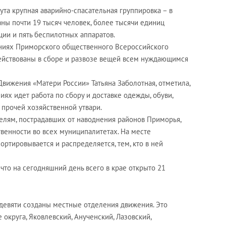
ута крупная аварийно-спасательная группировка – в
ны почти 19 тысяч человек, более тысячи единиц
ации и пять беспилотных аппаратов.
ениях Приморского общественного Всероссийского
ействованы в сборе и развозе вещей всем нуждающимся
вижения «Матери России» Татьяна Заболотная, отметила,
иях идет работа по сбору и доставке одежды, обуви,
 прочей хозяйственной утвари.
лям, пострадавших от наводнения районов Приморья,
венности во всех муниципалитетах. На месте
ртировывается и распределяется, тем, кто в ней
 что на сегодняшний день всего в крае открыто 21
в девяти созданы местные отделения движения. Это
округа, Яковлевский, Анученский, Лазовский,