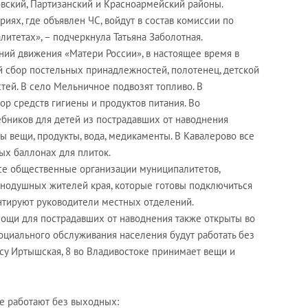
вский, Партизанский и Красноармейский районы.
иях, где объявлен ЧС, войдут в состав комиссии по
итетах», – подчеркнула Татьяна Заболотная.
ний движения «Матери России», в настоящее время в
 сбор постельных принадлежностей, полотенец, детской
ей. В село Мельничное подвозят топливо. В
р средств гигиены и продуктов питания. Во
ебников для детей из пострадавших от наводнения
ы вещи, продукты, вода, медикаменты. В Кавалерово все
ых баллонах для плиток.
се общественные организации муниципалитетов,
авнодушных жителей края, которые готовы подключиться
нтируют руководители местных отделений.
ощи для пострадавших от наводнения также открыты во
оциального обслуживания населения будут работать без
есу Иртышская, 8 во Владивостоке принимает вещи и
е работают без выходных: