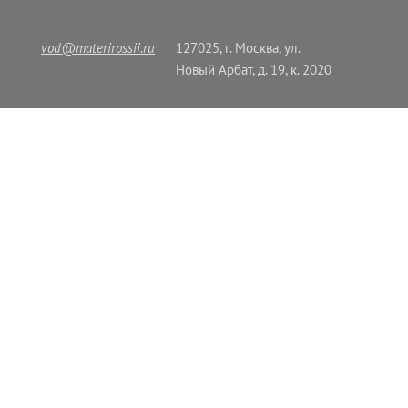
vod@materirossii.ru
127025, г. Москва, ул.
Новый Арбат, д. 19, к. 2020