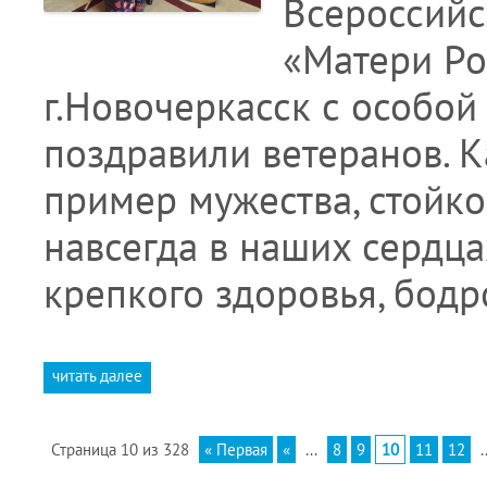
Всероссийс
«Матери Ро
г.Новочеркасск с особой
поздравили ветеранов. 
пример мужества, стойко
навсегда в наших сердца
крепкого здоровья, бод
читать далее
Страница 10 из 328
« Первая
«
...
8
9
10
11
12
.