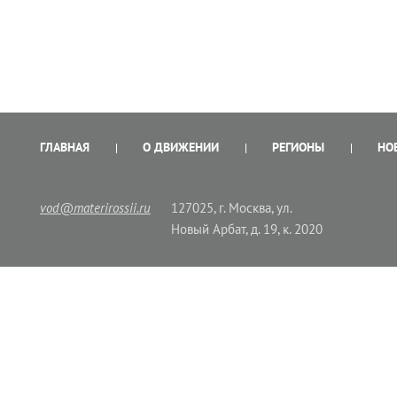
ГЛАВНАЯ
О ДВИЖЕНИИ
РЕГИОНЫ
НО
vod@materirossii.ru
127025, г. Москва, ул.
Новый Арбат, д. 19, к. 2020