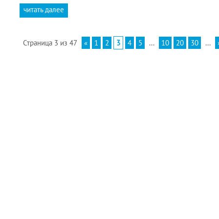
читать далее
Страница 3 из 47
«
1
2
3
4
5
...
10
20
30
...