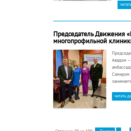
читат
Председатель Движения «М
многопрофильной клиник
Председа
Авадом —
амбассадо
Самиром 
занимает
читать д