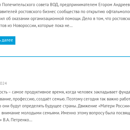
 Попечительского совета ВОД, предпринимателем Егором Андреевы
авителей ростовского бизнес сообщества по открытию офтальмолог
ил об оказании организационной помощи. Дело в том, что ростовск
тов из Новороссии, которые пока не…
ь далее
2024
сть – самое продуктивное время, когда человек закладывает фунда
вание, профессию, создаёт семью. Поэтому сегодня так важно рабо
 они будут определять будущее страны. Движение «Матери России»
 внимание молодыми семьями. Именно этому вопросу была посвящ
» В.А. Петренко…