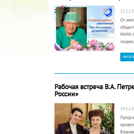
22.12.
От име
общест
РАМН Л
людям,
читат
Рабочая встреча В.А. Пет
России»
19.12.
Предсе
провел
Вожово