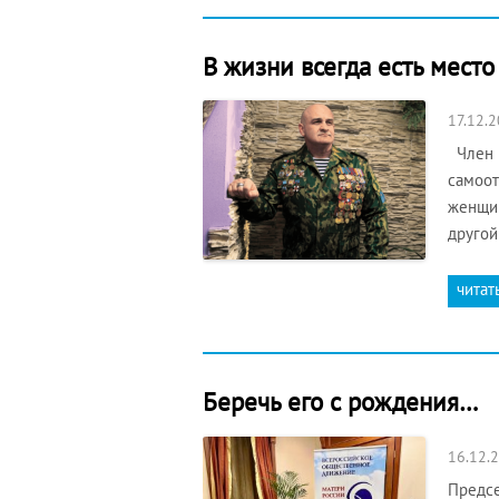
В жизни всегда есть мест
17.12.
Член П
самоот
женщин
другой
читат
Беречь его с рождения…
16.12.
Предсе