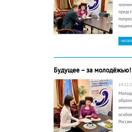
членом
предст
попрос
пациен
читат
Будущее – за молодёжью!
14.12.
Молодо
образо
именно
особое
России