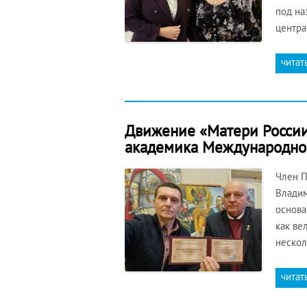
под на
центра
читат
Движение «Матери России
академика Международной
Член П
Владим
основа
как ве
нескол
читат