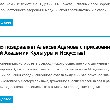
званием «Не лечите меня. Дети». Н.А. Вожова – главный врач Воро
 общественного здоровья и медицинской профилактики и в своей…
ь далее
» поздравляет Алексея Адамова с присвоени
 Академии Культуры и Искусства!
опечительского совета Всероссийского общественного движения «
ирович Адамов получил звание почетного академика Международно
нии решения координационного совета академии это почётное зв
ликолепному мастеру пейзажа, труженику, внесшему свой вклад в раз
ьких десятков персональных выставок за прошедшие тридцать…
ь далее